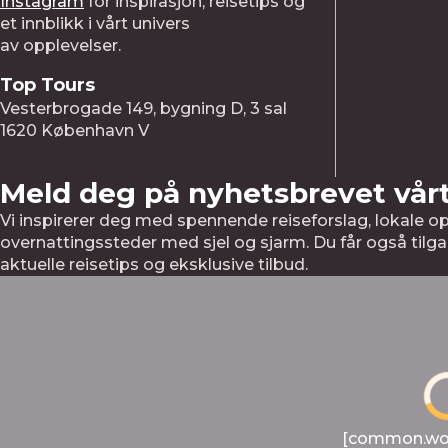
Instagram
for
inspirasjon,
reisetips
og
et
innblikk
i
vårt
univers
av
opplevelser.
Top Tours
Vesterbrogade 149, bygning D, 3 sal
1620 København V
Meld deg på nyhetsbrevet vår
Vi inspirerer deg med spennende reiseforslag, lokale op
overnattingssteder med sjel og sjarm. Du får også tilga
aktuelle reisetips og eksklusive tilbud.
[common.word