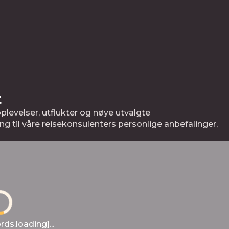
t
plevelser, utflukter og nøye utvalgte
ng til våre reisekonsulenters personlige anbefalinger,
s.loading]...