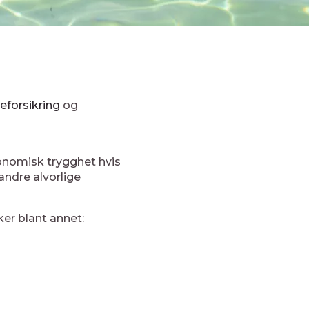
seforsikring
og
økonomisk trygghet hvis
andre alvorlige
ker blant annet: