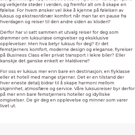
og velkjente steder i verden, og fremfor alt om å skape en
følelse. For hvem ønsker vel ikke å kjenne på følelsen av
luksus og ekstraordinær komfort når man tar en pause fra
hverdagen og reiser til den andre siden av kloden?
Derfor har vi satt sammen et utvalg reiser for deg som
drømmer om luksuriøse omgivelser og eksklusive
opplevelser. Men hva betyr luksus for deg? Er det
femstjerners komfort, moderne design og eleganse, flyreiser
på Business Class eller privat transport i lekre biler? Eller
kanskje det ganske enkelt er Maldivene?
For oss er luksus mer enn bare en destinasjon, en flyklasse
eller et hotell med mange stjerner. Det er en tilstand der
hver eneste detalj bidrar til å skape harmoni mellom
skjønnhet, atmosfære og service. Våre luksusreiser byr derfor
på mer enn bare femstjerners hoteller og idylliske
omgivelser. De gir deg en opplevelse og minner som varer
livet ut.